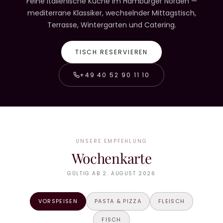
Feine italienische Küche im Hamburger Norden —
mediterrane Klassiker, wechselnder Mittagstisch,
Terrasse, Wintergarten und Catering.
TISCH RESERVIEREN
+49 40 52 90 11 10
UNSERE EMPFEHLUNG
Wochenkarte
GÜLTIG AB 2. AUGUST 2026
VORSPEISEN
PASTA & PIZZA
FLEISCH
FISCH