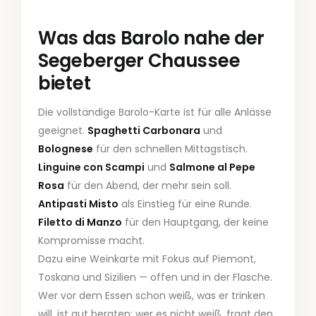
Was das Barolo nahe der
Segeberger Chaussee
bietet
Die vollständige Barolo-Karte ist für alle Anlässe
geeignet.
Spaghetti Carbonara
und
Bolognese
für den schnellen Mittagstisch.
Linguine con Scampi
und
Salmone al Pepe
Rosa
für den Abend, der mehr sein soll.
Antipasti Misto
als Einstieg für eine Runde.
Filetto di Manzo
für den Hauptgang, der keine
Kompromisse macht.
Dazu eine Weinkarte mit Fokus auf Piemont,
Toskana und Sizilien — offen und in der Flasche.
Wer vor dem Essen schon weiß, was er trinken
will, ist gut beraten; wer es nicht weiß, fragt den